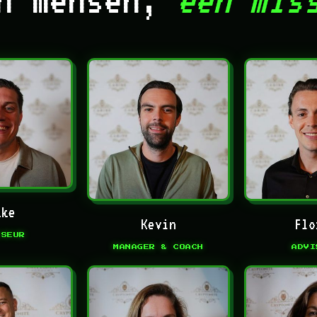
kke
Kevin
Flo
ISEUR
MANAGER & COACH
ADVI