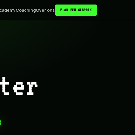
cademy
Coaching
Over ons
PLAN EEN GESPREK
ter
.