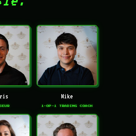
ris
Mike
SEUR
1-OP-1 TRADING COACH