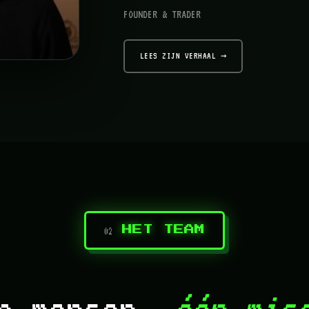
FOUNDER & TRADER
LEES ZIJN VERHAAL →
HET TEAM
02
n mensen,
één mis