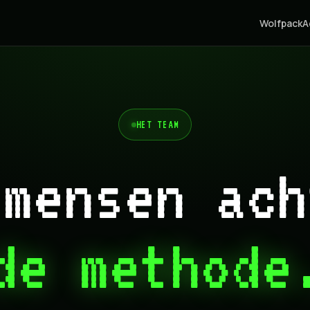
Wolfpack
A
HET TEAM
 mensen ach
de methode