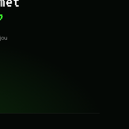
met
?
jou