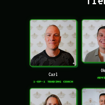
O
Carl
ADV
1-OP-1 TRADING COACH